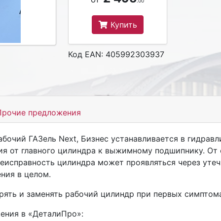
.00
Купить
Код EAN: 405992303937
рочие предложения
бочий ГАЗель Next, Бизнес
устанавливается в гидравл
ия от главного цилиндра к выжимному подшипнику. От 
Неисправность цилиндра может проявляться через утеч
ния в целом.
рять и заменять рабочий цилиндр при первых симптома
ения в «ДеталиПро»: