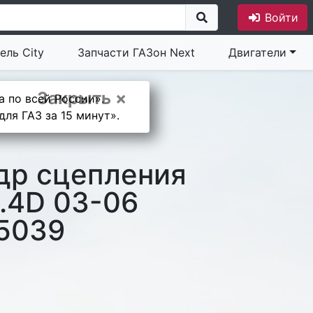
Войти
ель City
Запчасти ГАЗон Next
Двигатели
Закрыть ×
а по всей России».
ля ГАЗ за 15 минут».
др сцепления
.4D 03-06
5039