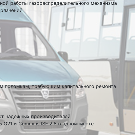
ьной работы газораспределительного механизма
грязнений
ым поломкам, требующим капитального ремонта
от надежных производителей
 G21 и Cummins ISF 2.8 в одном месте