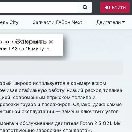
Войти
ель City
Запчасти ГАЗон Next
Двигатели
Закрыть ×
а по всей России».
ля ГАЗ за 15 минут».
оторый широко используется в коммерческом
спечивая стабильную работу, низкий расход топлива
кцией, современным впрыском топлива и
ревозки грузов и пассажиров. Однако, даже самые
енсивной эксплуатации — замены ключевых узлов.
нта и обслуживания двигателя Foton 2.5 G21. Мы
ответствующие заводским стандартам.