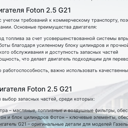
гателя Foton 2.5 G21
с учетом требований к коммерческому транспорту, поэ
ании. Основные преимущества двигателя:
д топлива за счет усовершенствованной системы впр
боты благодаря усиленному блоку цилиндров и прочно
кого обслуживания и доступность запасных частей
ощность, что делает двигатель подходящим для перев
о работоспособность, важно использовать качествен
игателя Foton 2.5 G21
выбор запасных частей, среди которых:
ьтра – масляные, топливные и воздушные фильтры, обе
тон и блок цилиндров Фотон – ключевые элементы, об
игатель G21 – оригинальные детали для моделей Газе