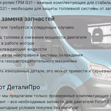
 и ролик ГРМ G21 – важные комплектующие для стабил
G21 – необходим для защиты топливной системы от за
 замена запчастей
теля требуется в следующих случаях:
 топлива и снижение мощности двигателя
в работе мотора
 охлаждающей жидкости
я из-за неисправной системы охлаждения
та газораспределительного механизма
ть изношенные детали, это может привести к серьезн
ют ДеталиПро
 – мы предлагаем только проверенные комплектующие 
т – все необходимые запчасти для двигателя Foton 2.5
выгодные условия покупки без переплат