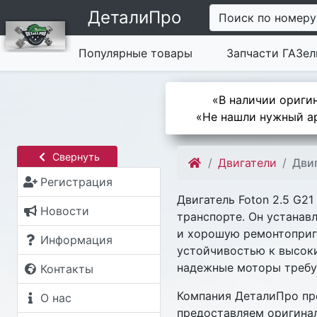
ДеталиПро
Поиск по номеру
Популярные товары
Запчасти ГАЗел
«В наличии оригин
«Не нашли нужный ар
Свернуть
Двигатели
Двиг
Регистрация
Двигатель Foton 2.5 G2
Новости
транспорте. Он устанав
и хорошую ремонтоприго
Информация
устойчивостью к высоки
надежные моторы требую
Контакты
Компания ДеталиПро пре
О нас
предоставляем оригинал