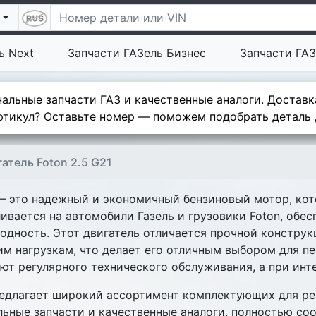
ь Next
Запчасти ГАЗель Бизнес
Запчасти ГАЗ
альные запчасти ГАЗ и качественные аналоги. Доставк
тикул? Оставьте номер — поможем подобрать деталь д
атель Foton 2.5 G21
1 – это надежный и экономичный бензиновый мотор, к
ливается на автомобили Газель и грузовики Foton, обе
дность. Этот двигатель отличается прочной констру
м нагрузкам, что делает его отличным выбором для пе
т регулярного технического обслуживания, а при инт
длагает широкий ассортимент комплектующих для ремо
ьные запчасти и качественные аналоги, полностью со