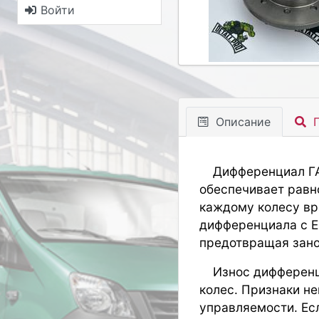
Войти
Описание
П
Дифференциал ГА
обеспечивает равн
каждому колесу вр
дифференциала с E
предотвращая зано
Износ дифференц
колес. Признаки н
управляемости. Ес