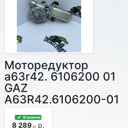
Моторедуктор
а63r42. 6106200 01
GAZ
A63R42.6106200-01
В наличии
8 289
р.
.00