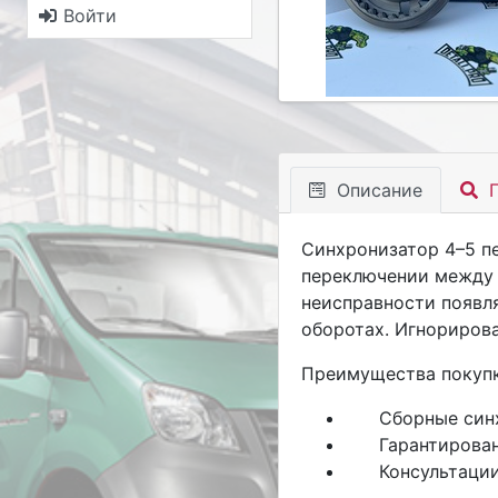
Войти
Описание
П
Синхронизатор 4–5 п
переключении между 
неисправности появл
оборотах. Игнориров
Преимущества покупк
Сборные син
Гарантирова
Консультации