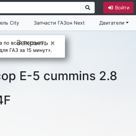
Войти
ель City
Запчасти ГАЗон Next
Двигатели
Закрыть ×
а по всей России».
ля ГАЗ за 15 минут».
ор Е-5 cummins 2.8
4F