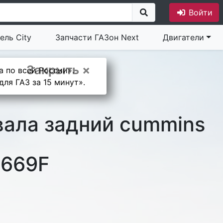
Войти
ель City
Запчасти ГАЗон Next
Двигатели
Закрыть ×
а по всей России».
ля ГАЗ за 15 минут».
вала задний cummins
669F