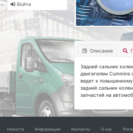
Войти
Описание
П
Задний сальник коле
двигателем Cummins о
ведет к повышенному
задний сальник колен
запчастей на автомоб
Новости
Информация
Контакты
О нас
Реги