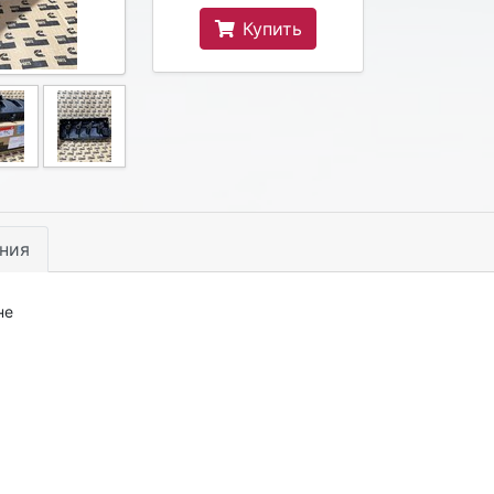
Купить
ния
не