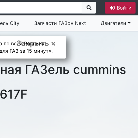
Войти
ель City
Запчасти ГАЗон Next
Двигатели
Закрыть ×
а по всей России».
ля ГАЗ за 15 минут».
ная ГАЗель cummins
617F