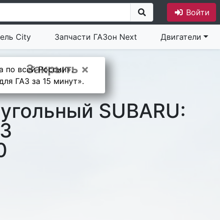
Войти
ель City
Запчасти ГАЗон Next
Двигатели
Закрыть ×
а по всей России».
ля ГАЗ за 15 минут».
 угольный SUBARU:
03
0