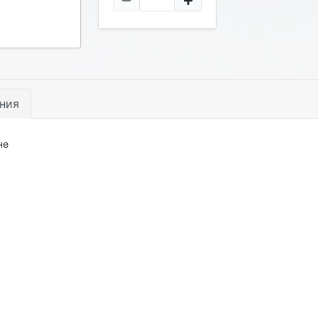
ния
не