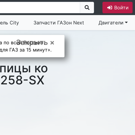
Войти
ель City
Запчасти ГАЗон Next
Двигатели
Закрыть ×
а по всей России».
ля ГАЗ за 15 минут».
пицы ко
0258-SX