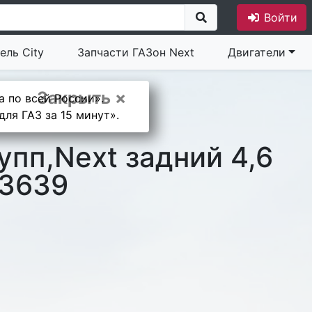
Войти
ель City
Запчасти ГАЗон Next
Двигатели
Закрыть ×
а по всей России».
ля ГАЗ за 15 минут».
пп,Next задний 4,6
73639