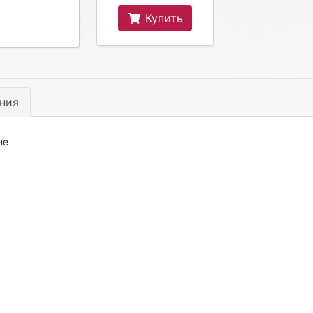
Купить
ния
не