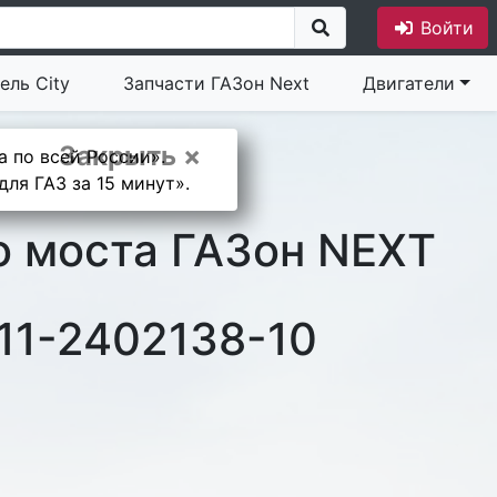
Войти
ель City
Запчасти ГАЗон Next
Двигатели
Закрыть ×
а по всей России».
ля ГАЗ за 15 минут».
о моста ГАЗон NEXT
11-2402138-10