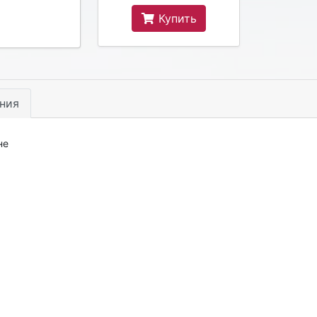
Купить
ния
не