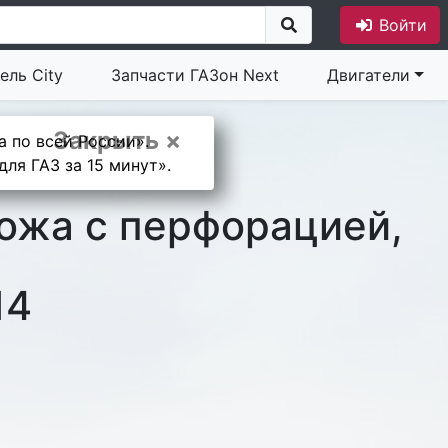
Войти
ель City
Запчасти ГАЗон Next
Двигатели
Закрыть ×
а по всей России».
ля ГАЗ за 15 минут».
кожа с перфорацией,
14