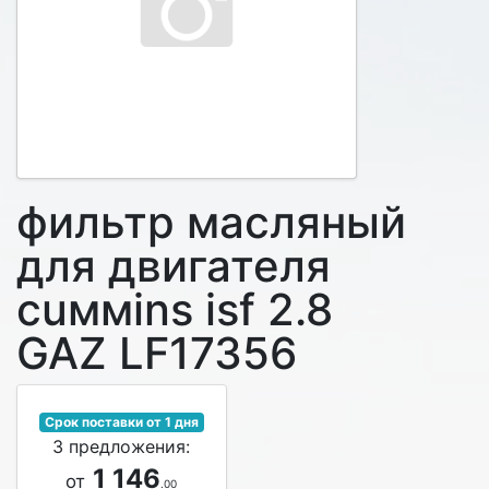
фильтр масляный
для двигателя
сuммins isf 2.8
GAZ LF17356
Срок поставки от 1 дня
3 предложения:
1 146
от
.00