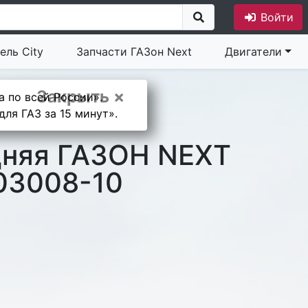
Войти
ель City
Запчасти ГАЗон Next
Двигатели
Закрыть ×
а по всей России».
ля ГАЗ за 15 минут».
дняя ГАЗОН NEXT
03008-10