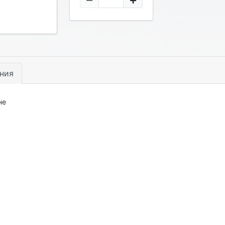
ния
не