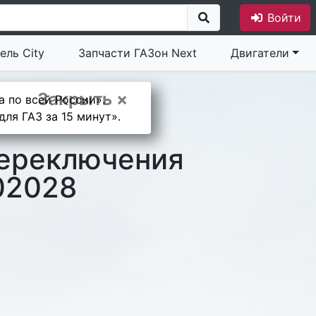
Войти
ель City
Запчасти ГАЗон Next
Двигатели
Закрыть ×
а по всей России».
ля ГАЗ за 15 минут».
переключения
02028