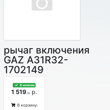
рычаг включения
GAZ A31R32-
1702149
В наличии
1 519
р.
.00
В корзину: