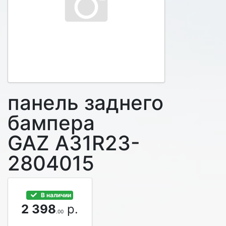
панель заднего
бампера
GAZ A31R23-
2804015
В наличии
2 398
р.
.00