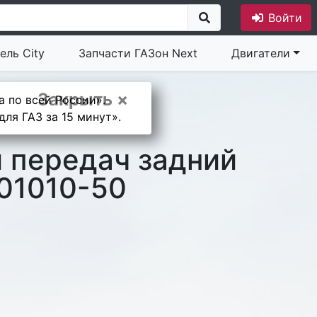
Войти
ель City
Запчасти ГАЗон Next
Двигатели
Закрыть ×
а по всей России».
ля ГАЗ за 15 минут».
и передач задний
01010-50