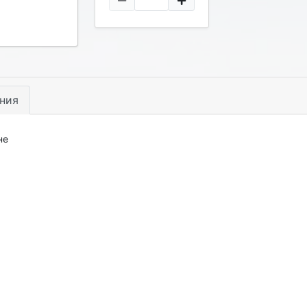
ния
не