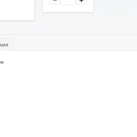
ния
не