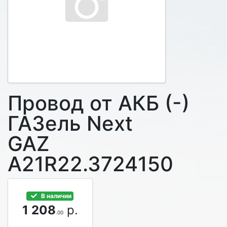
Провод от АКБ (-)
ГАЗель Next
GAZ
A21R22.3724150
В наличии
1 208
р.
.00