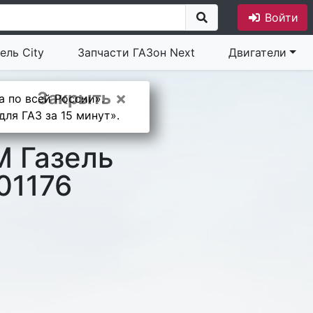
Войти
ель City
Запчасти ГАЗон Next
Двигатели
Закрыть ×
а по всей России».
ля ГАЗ за 15 минут».
М Газель
01176