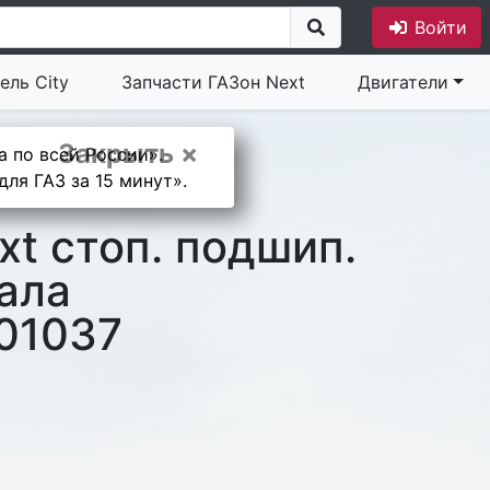
Войти
ель City
Запчасти ГАЗон Next
Двигатели
Закрыть ×
а по всей России».
ля ГАЗ за 15 минут».
xt стоп. подшип.
вала
01037