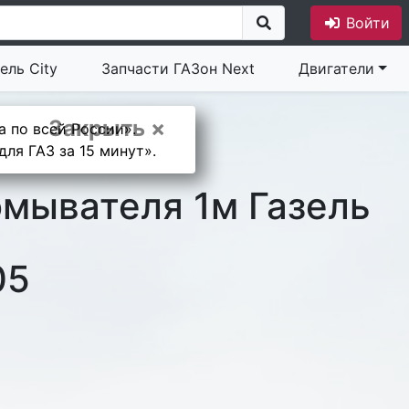
Войти
ель City
Запчасти ГАЗон Next
Двигатели
Закрыть ×
а по всей России».
ля ГАЗ за 15 минут».
омывателя 1м Газель
05