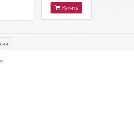
Купить
ния
не