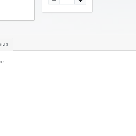
ния
не