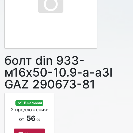
болт din 933-
м16х50-10.9-а-а3l
GAZ 290673-81
В наличии
2 предложения:
56
от
.00