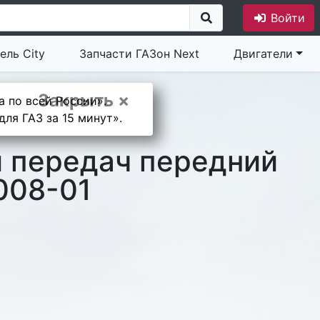
Войти
ель City
Запчасти ГАЗон Next
Двигатели
Закрыть ×
а по всей России».
ля ГАЗ за 15 минут».
и передач передний
008-01