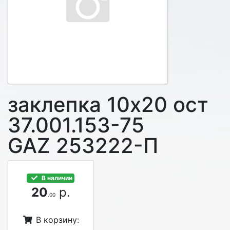
заклепка 10х20 ост
37.001.153-75
GAZ 253222-П
В наличии
20
р.
.00
В корзину: