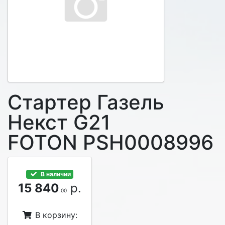
Стартер Газель
Некст G21
FOTON PSH0008996
В наличии
15 840
р.
.00
В корзину: