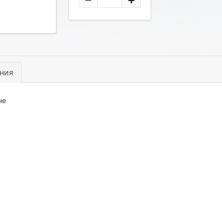
ния
не