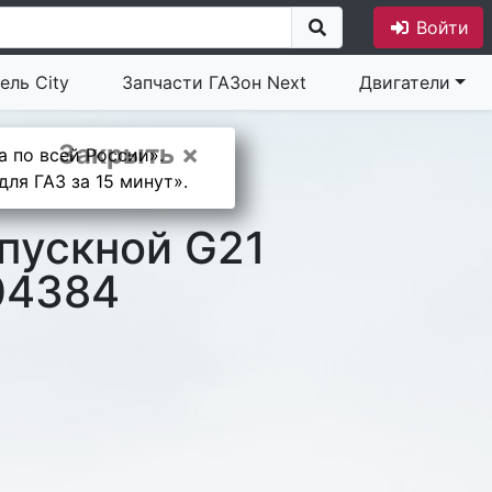
Войти
ель City
Запчасти ГАЗон Next
Двигатели
Закрыть ×
а по всей России».
ля ГАЗ за 15 минут».
пускной G21
04384