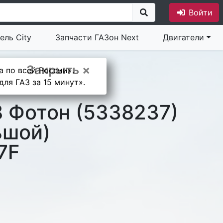
Войти
ель City
Запчасти ГАЗон Next
Двигатели
Закрыть ×
а по всей России».
ля ГАЗ за 15 минут».
8 Фотон (5338237)
ьшой)
7F