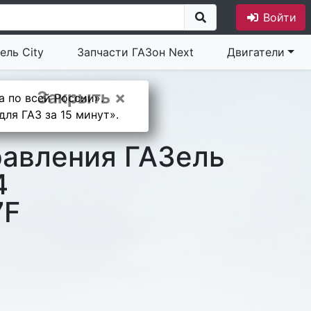
Войти
ель City
Запчасти ГАЗон Next
Двигатели
Закрыть ×
а по всей России».
ля ГАЗ за 15 минут».
равления ГАЗель
4
7F