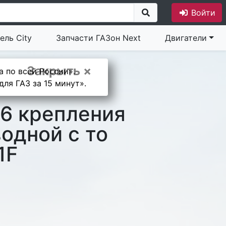
Войти
ель City
Запчасти ГАЗон Next
Двигатели
Закрыть ×
а по всей России».
ля ГАЗ за 15 минут».
16 крепления
одной с то
1F