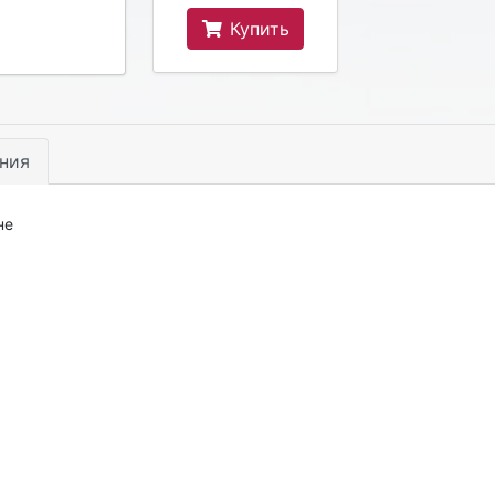
Купить
ния
не