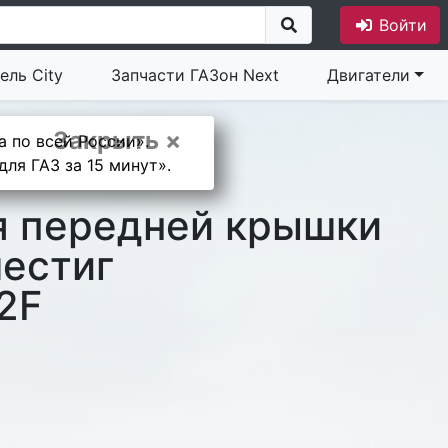
Войти
ель City
Запчасти ГАЗон Next
Двигатели
Закрыть ×
а по всей России».
ля ГАЗ за 15 минут».
я передней крышки
шестиг
2F