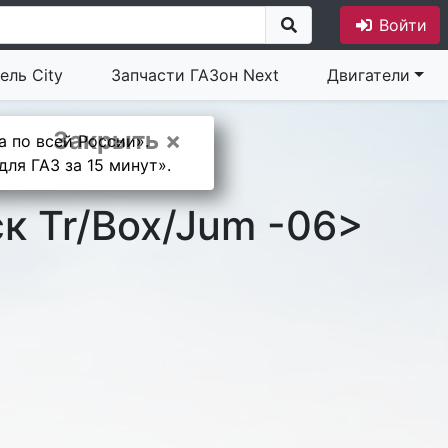
Войти
ель City
Запчасти ГАЗон Next
Двигатели
Закрыть ×
а по всей России».
ля ГАЗ за 15 минут».
к Tr/Box/Jum -06>