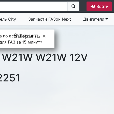
Войти
ель City
Запчасти ГАЗон Next
Двигатели
Закрыть ×
а по всей России».
ля ГАЗ за 15 минут».
W W21W W21W 12V
2251